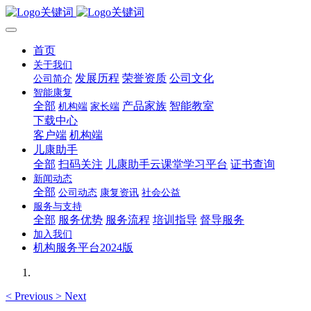
首页
关于我们
发展历程
荣誉资质
公司文化
公司简介
智能康复
全部
产品家族
智能教室
机构端
家长端
下载中心
客户端
机构端
儿康助手
全部
扫码关注
儿康助手云课堂学习平台
证书查询
新闻动态
全部
公司动态
康复资讯
社会公益
服务与支持
全部
服务优势
服务流程
培训指导
督导服务
加入我们
机构服务平台2024版
<
Previous
>
Next