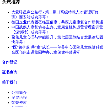
为您推荐
大爱聆星声公益行 - 第一期《高级特教人才管理研修
班》西安站成功落幕！
德国企业代表团莅临医佰康，共探儿童康复合作新机遇
中国残疾人康复协会主办儿童康复机构运营管理密训营
【深圳站】成功落幕！
聚焦儿童心理与学能提升，第七届医教结合发展论坛圆
满落幕！
“医”路护航 共“童”成长——单县中心医院儿童保健科联
合医佰康走进校园举办儿童保健科普讲堂
合作登记
证书查询
关于我们
公司简介
发展历程
荣誉资质