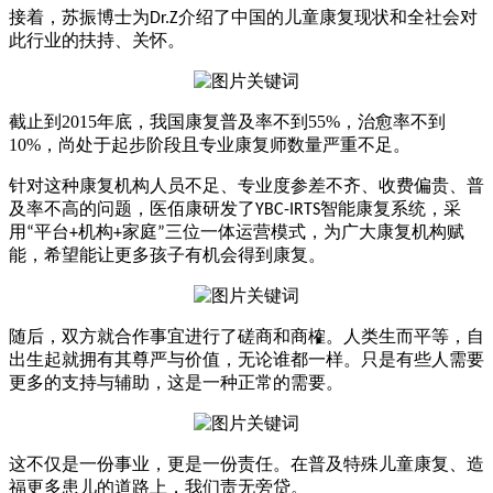
接着，苏振博士为
介绍了中国的儿童康复现状和全社会对
Dr.Z
此行业的扶持、关怀。
截止到
2015年底，我国康复普及率不到55%，治愈率不到
10%，尚处于起步阶段且专业康复师数量严重不足。
针对这种康复机构人员不足、专业度参差不齐、收费偏贵、普
及率不高的问题，医佰康研发了
智能康复系统，采
YBC-IRTS
用
平台
机构
家庭
三位一体运营模式，为广大康复机构赋
“
+
+
”
能，希望能让更多孩子有机会得到康复。
随后，双方就合作事宜进行了磋商和商榷。人类生而平等，自
出生起就拥有其尊严与价值，无论谁都一样。只是有些人需要
更多的支持与辅助，这是一种正常的需要。
这不仅是一份事业，更是一份责任。在普及特殊儿童康复、造
福更多患儿的道路上，我们责无旁贷。