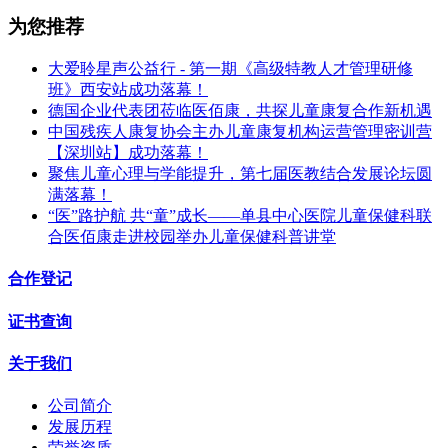
为您推荐
大爱聆星声公益行 - 第一期《高级特教人才管理研修
班》西安站成功落幕！
德国企业代表团莅临医佰康，共探儿童康复合作新机遇
中国残疾人康复协会主办儿童康复机构运营管理密训营
【深圳站】成功落幕！
聚焦儿童心理与学能提升，第七届医教结合发展论坛圆
满落幕！
“医”路护航 共“童”成长——单县中心医院儿童保健科联
合医佰康走进校园举办儿童保健科普讲堂
合作登记
证书查询
关于我们
公司简介
发展历程
荣誉资质