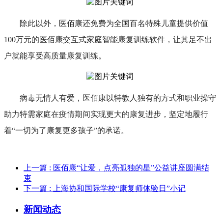
除此以外，
医佰康
还
免费为全国百名特殊儿童提供价值
100万元的医佰康交互式家庭智能康复训练软件
，让其足不出
户就能
享受高质量康复训练。
病毒无情人有爱，医佰康以特教人独有的方式和职业操守
助力特需家庭在疫情期间实现更大的康复进步
，坚定地履行
着
“一切为了康复更多孩子”的承诺。
上一篇
: 医佰康“让爱，点亮孤独的星”公益讲座圆满结
束
下一篇
: 上海协和国际学校“康复师体验日”小记
新闻动态