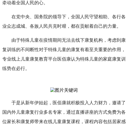
牵动着全国人民的心。
在党中央、国务院的领导下，全国人民守望相助、各行各
业众志成城、各族人民共克时艰，都在贡献着自己的力量。
由于
特殊儿童
在疫情期间
无法
去线下康复
机构
，考虑到康
复训练的不间断性对于特殊儿童的康复有着至关重要的作用
，
专业线上儿童康复教育平台医佰康认为特殊儿童的
家庭康复
训
练
势在必行
。
于是从新年伊始起，
医佰康
就
积极投入人力财力，邀请了
国内外儿童康复行业多名专家，通过直播讲座的方式免费为各
位家长和康复师带来
在线
儿童康复课程
，课程
内容包括居家感