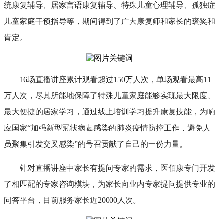
统康复辅导、居家言语康复辅导、特殊儿童心理辅导、孤独症
儿童家庭干预指导等，
期间
得到了广大康复师和家长的褒奖和
肯定
。
1
6
场直播讲座累计观看超过
1
5
0万人次，单场观看最高11
万人次，尽其所能地保障了特殊儿童家庭能够实现最大限度、
最大便捷的居家学习，通过线上培训学习提升康复技能，为响
应国家“加强新型冠状病毒感染的肺炎疫情防控工作，避免人
员聚集引发交叉感染”的号召贡献了自己的
一份力量
。
针对直播讲座
中
家长有提问专家的需求，
医佰康专门开发
了相匹配的
专家咨询模块，
为
家长向业内专家提问
提供专业的
问答平台
，目前服务家长近
20000人次
。