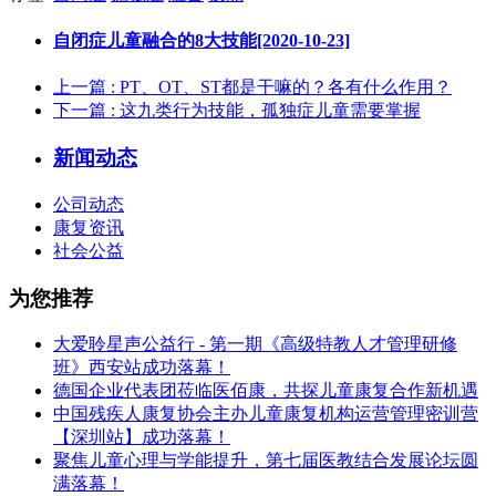
自闭症儿童融合的8大技能[2020-10-23]
上一篇
: PT、OT、ST都是干嘛的？各有什么作用？
下一篇
: 这九类行为技能，孤独症儿童需要掌握
新闻动态
公司动态
康复资讯
社会公益
为您推荐
大爱聆星声公益行 - 第一期《高级特教人才管理研修
班》西安站成功落幕！
德国企业代表团莅临医佰康，共探儿童康复合作新机遇
中国残疾人康复协会主办儿童康复机构运营管理密训营
【深圳站】成功落幕！
聚焦儿童心理与学能提升，第七届医教结合发展论坛圆
满落幕！